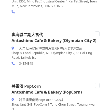
Unit 1305, Ming Fat Industrial Center, 1 Kin Fat Street, Tuen
Mun, New Territories, HONG KONG
奧海城二期大食代
Antoshimo Cafe & Bakery (Olympian City 2)
大角咀海庭道18號奧海城2期1樓大食代8號舖
Shop 8, Food Republic, 1/F, Olympian City 2, 18 Hoi Ting
Road, Tai Kok Tsui
34854348
將軍澳 PopCorn
Antoshimo Cafe & Bakery (PopCorn)
將軍澳唐俊街PopCorn 1 G48舖
Shop Unit G48, PopCorn 1 Tong Chun Street, Tseung Kwan
O