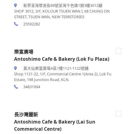
新界荃灣眾安街68號荃灣千色匯1期3樓3012舖
SHOP 3012, 3/F, KOLOUR TSUEN WAN I, 68 CHUNG ON
STREET, TSUEN WAN, NEW TERRITORIES
25592282
樂富廣場
Antoshimo Cafe & Bakery (Lok Fu Plaza)
黃大仙樂富廣場A區1樓1121-1122號舖
Shop 1121-22, 1/F, Commercial Centre 1(Area 2), Lok Fu
Estate, 198 Junction Road, KLN.
34831994
長沙灣麗新
Antoshimo Cafe & Bakery (Lai Sun
Commerical Centre)